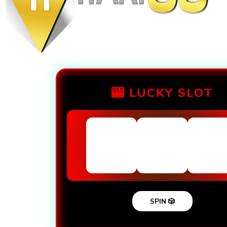
🎰 LUCKY SLOT
SPIN 🎲