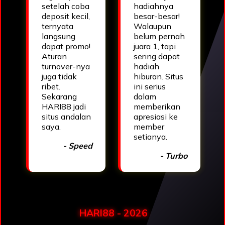
setelah coba
hadiahnya
deposit kecil,
besar-besar!
ternyata
Walaupun
langsung
belum pernah
dapat promo!
juara 1, tapi
Aturan
sering dapat
turnover-nya
hadiah
juga tidak
hiburan. Situs
ribet.
ini serius
Sekarang
dalam
HARI88 jadi
memberikan
situs andalan
apresiasi ke
saya.
member
setianya.
- Speed
- Turbo
HARI88 - 2026