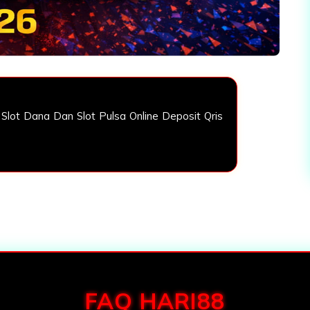
 Slot Dana Dan Slot Pulsa Online Deposit Qris
FAQ HARI88