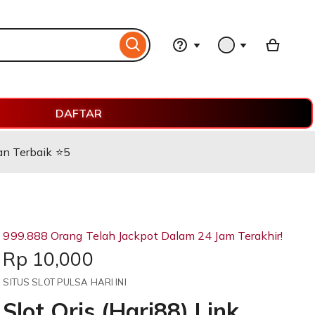
DAFTAR
n Terbaik ⭐️5
999.888 Orang Telah Jackpot Dalam 24 Jam Terakhir!
Price:
Rp 10,000
SITUS SLOT PULSA HARI INI
Slot Qris (Hari88) Link